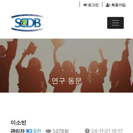
|
|
로그인
회원가입
연구 동문
이소빈
관리자
0건
1,079회
24-11-21 15:17