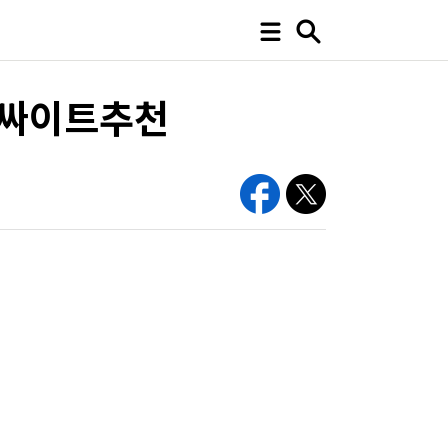
팅싸이트추천