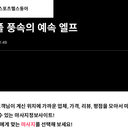
스포츠
헬스동아
통
마
전
합
이
체
 풍속의 예속 엘프
검
페
메
색
이
뉴
지
펼
2:49
치
기
객님이 계신 위치에 가까운 업체, 가격, 리뷰, 평점을 모아서 
수 있는 마사지정보사이트!
나에게 맞는
마사지
를 선택해 보세요!