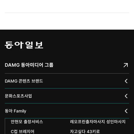
DAMG 동아미디어 그룹
DAMG 콘텐츠 브랜드
채널A
문화스포츠사업
스포츠동아
동아 신춘문예
동아 Family
어린이동아
안현모 출장서비스
레오프린출자마사지 성인마사지
동아국악콩쿠르
인촌기념회
C컵 브레지어
자고싶다 43키로